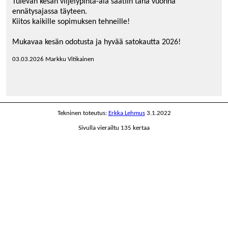
Tulevan kesän viljelypinta-ala saatiin tänä vuonna
ennätysajassa täyteen.
Kiitos kaikille sopimuksen tehneille!
Mukavaa kesän odotusta ja hyvää satokautta 2026!
03.03.2026 Markku Vitikainen
Tekninen toteutus:
Erkka Lehmus
3.1.2022
Sivulla vierailtu 135 kertaa